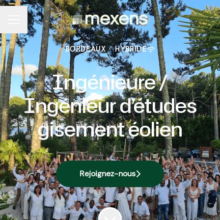
MENU CARRIÈRE
BORDEAUX
·
HYBRIDE
Ingénieure /
Ingénieur d’études
gisement éolien
Rejoignez-nous