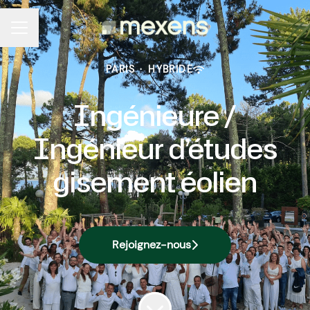
MENU CARRIÈRE
PARIS
·
HYBRIDE
Ingénieure /
Ingénieur d’études
gisement éolien
Rejoignez-nous