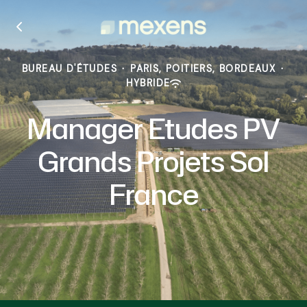
BUREAU D'ÉTUDES
·
PARIS, POITIERS, BORDEAUX
·
HYBRIDE
Manager Etudes PV
Grands Projets Sol
France